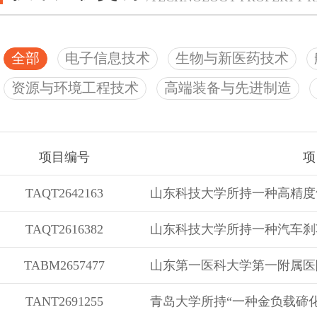
系统提出转化全流程的规范路径与实操方法，清晰界定转化各环节的
让科研人员无需再摸索试错，按指南即可有序推进转化工作，有效降低转
全部
电子信息技术
生物与新医药技术
升转化效率。
新增科技成果转化为国际标准具体路径
资源与环境工程技术
高端装备与先进制造
为我国优势科技成果融入全球标准体系提供技术支撑与制度保障。这
助力我国加速从国际标准
“积极参与者”向“主要贡献者”的角色转变，也
有核心技术优势的企业、科研机构，搭建了走向国际市场的标准化桥梁，
构建科技成果转化标准评估指标体系
项目编号
项
技成果的国际话语权与竞争力。
能够精准判断科技成果是否适合转化为标准、适配何种标准类别，避
TAQT2642163
造成的资源浪费。同时，针对标准中涉及的专利处置难题，细化了标准必
理要求，明确了标准必要专利的信息披露、许可声明等具体规范，严格遵
TAQT2616382
当前，标准研发与科技创新同步推进的趋势日益明显，标准研制已逐
理和无歧视原则，填补了此前先进科技成果向标准转化的技术依据空白，
活动的各个环节，成为科技成果快速进入市场、形成产业竞争力的重要保
权保护与市场公平竞争。
TABM2657477
育新质生产力的关键支撑。为全面提升自主创新能力、推动高质量发展提
支撑，也为郑州科技成果转化工作提供了明确的政策导向与行动遵循。
TANT2691255