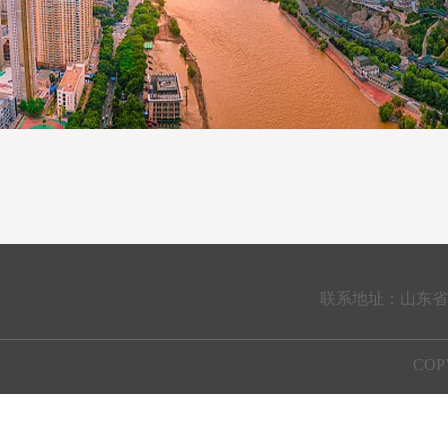
鲁科技成果快线
济宁市任城
项目与央企和科
式，共遴选15个重点合作项目分6
高标准低空经济
市场京鲁合作专
组书记、局长 
创新、产业协同
轮进行现场签约，涵盖高端装备
目前，实验主
前沿颠覆性技术
破低空智能装备
研发、生物医药、新能源、人才
工，5月底将正
截至目前，
了京鲁科创资源
源、人工智能
服务等多个领域。其中，北京理
发机构、创新平台
化对接。
术，努力创建
工大学与山东凯美瑞轴承科技有
个。加速布局建
室，加快高端科
限公司签署高抗磨轴承润滑脂关
北京化工大
飞地，各地柔性
地。
键技术研发项目，北京大学与山
市政府党组成员
人才超过700人
东齐都药业有限公司签署新型智
产业园管委会副
才到我省企业担
目前，京鲁
能化药物递送系统研发项目，京
科技副职以来，
专家人才到区县
上突破”迈向“系
津冀国家技术创新中心与青岛市
身专业优势，积
在北京、转化在
工业技术研究院签署京津冀国家
成果转化和人才
来源：山东
格局加速形成，
技术创新中心青岛创新中心项目
北京化工大学烟
联系地址：山东省
氨酯减振降噪材
等，一批优质合作项目的落地将
化运行，推动了
进一步推动京鲁两地创新资源深
储能技术等一大
化工新材料、生
度融合。
山东落地转化，
COP
色低碳高质量发
高质量发展提供
主题推介环节，来自北京的6
位院士专家、企业家围绕前沿技