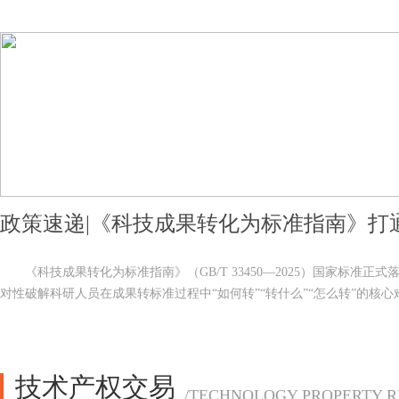
《科技成果转化为标准指南》（
GB/T 33450—2025）国家标准正
对性破解科研人员在成果转标准过程中“如何转”“转什么”“怎么转”的核
创新与产业应用搭建起高效衔接的关键桥梁，助力郑州本地企业、科研机
该标准聚焦科技成果转化标准化核心需求，重点明确三大关键方向，
转化、提升核心竞争力。
提供清晰指引、筑牢制度支撑，堪称科研人员的
“转化手册”。
技术产权交易
明确科技成果转化为标准的可行性分析
/TECHNOLOGY PROPERTY R