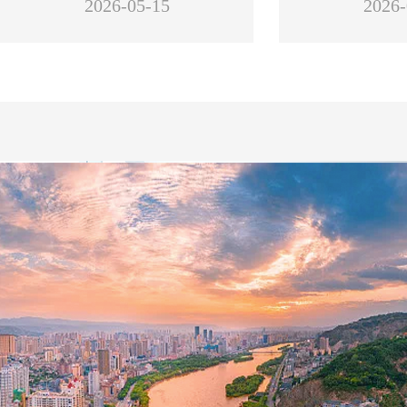
2026-05-15
在德州天衢
2026-
东承接北京创新
东人才创新发展大会暨第十四
转化中心，刚落
中国工程院院士、中国农业
独特优势，一批
届“海洽会”的重要活动之一，本
司负责人正与中
大学校长陈卫，中国科学院沈阳
合作项目落地转
次交流会由山东省委组织部、山
顶辉储能电
选址，确定最优
分院分党组书记、院长毛志远等
手推进科技创新
东省科学技术厅、山东省工业和
有限公司总经理
原位于北京，因
出席活动并致辞。中国科学院院
信息化厅、山东省人民政府驻北
们被纳入储能
来源：省高层次人才发展促进
需外扩产能。在
作为山东省
士江桂斌、中国工程院院士王海
京办事处联合主办，济南市委组
围，目前正规划
会宣传中心
科技人才合作交
福、中国科学院院士代世峰，以
冀协同发展规划
织部、青岛市委组织部、济南市
电池生产线，投
精准的产业承接
及京鲁两地相关部门领导、高校
德州通过“研发
科学技术局、山东科技大市场服
可达1.2亿元。
德州市科
吸引企业落地，
科研院所代表、企业负责人、金
州”的错位协同
务中心承办，旨在推动京鲁两地
储能订单同比增
员、二级调研员
仅用不到三个月
融机构代表等参加活动。
240家企业牵手
科技、人才、产业资源高效对
1300万元，发
来，与京津冀共
成功转化科技成
接，促进双方协同发展、互利共
企业落地快
陈卫、毛志远分别在致辞中
家。近两年通过
赢，加快打造京鲁科技成果转化
借力省级政策赋
表示，将充分发挥自身资源优
是山东深度融入
性引才的方式，
基地。
州（北京）协同
势，持续深化与山东在科技研
战略的有力探索
来自京津冀的
山东省科学
冀创新转化德州
发、人才培养、成果转化等方面
积极对接北京
外，我们也持续
处处长 王娴：
中心、中关村e
的合作，推动更多优质资源向山
心、国家高水平
科研成果精准推
学院、中国工
地等平台提质升
东集聚，助力京鲁科技人才合作
举办京鲁科技人
凭借合作交
累计推送了115
作，推动与北京
迈向更高水平。
会，“央地协同 
济宁任城区与北
签署省校战略合
作对接会，推动
活动现场举行了合作签约仪
空天信息技术联