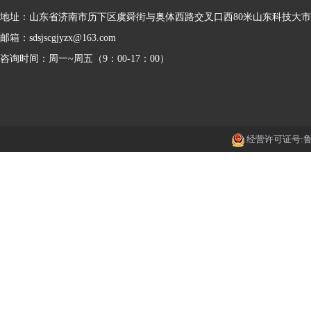
地址：山东省济南市历下区虞舜街与奥体西路交叉口西80米山东科技大
邮箱：sdsjscgjyzx@163.com
咨询时间：周一~周五（9：00-17：00）
经营许可证号:鲁IC