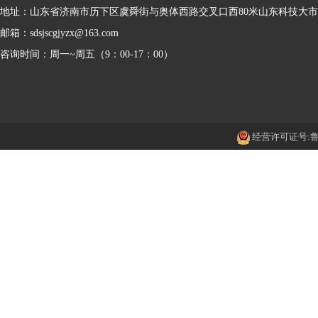
地址：山东省济南市历下区虞舜街与奥体西路交叉口西80米山东科技大
邮箱：sdsjscgjyzx@163.com
咨询时间：周一~周五（9：00-17：00）
经营许可证号:鲁IC